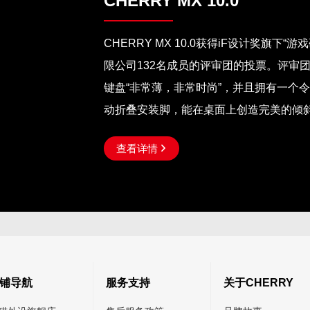
CHERRY MX 10.0
CHERRY MX 10.0获得iF设计奖旗下
限公司132名成员的评审团的投票。评审
键盘“非常薄，非常时尚”，并且拥有一个
动折叠安装脚，能在桌面上创造完美的倾斜角
年，由德国历史最悠久的工业设计机构——汉诺威工业
查看详情

Design)每年定期举办，已经被国际公
点奖(Red Dot)和IDEA奖并称为世界三
优秀设计质量的仲裁者。iF设计品牌以卓
铺导航
服务支持
关于CHERRY