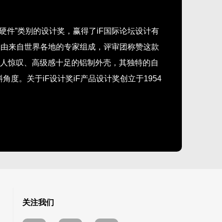
“游戏硬件”类别的设计奖，赢得了iF国际论坛设计有
团由来自世界各地的专家组成，评审团称赞这款
令人惊叹、高级感十足的铝制外壳，其独特的自
度。关于iF设计奖iF产品设计奖创立于1954
设计论坛(iF Industrie Forum
认为当代工业设计领域中的卓有声望的大奖，与红
大设计奖。自1954年以来，iF设计奖一直被公认为
越的设计服务享誉全球，iF设计奖是世界上最重
关注我们