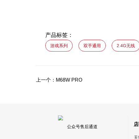
产品标签：
游戏系列
双手通用
2.4G无线
上一个：
M68W PRO
店
公众号售后通道
天