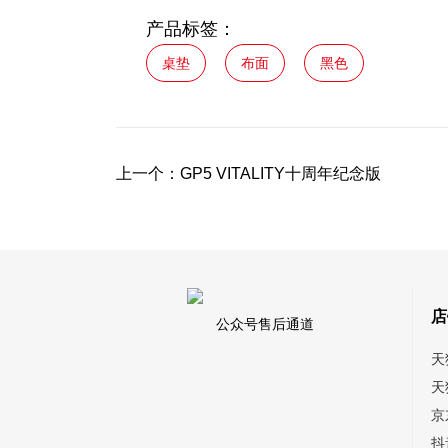
产品标签：
桌垫
布面
黑色
上一个：
GP5 VITALITY十周年纪念版
店
公众号售后通道
天
天
京
抖