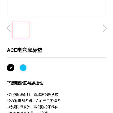
ACE电竞鼠标垫
平衡顺滑度与操控性
· 双股编织面料，微绒追踪黑科技
· X/Y轴顺滑差低，左右开弓零偏差
· 特调防滑底胶，激烈刚枪不移位