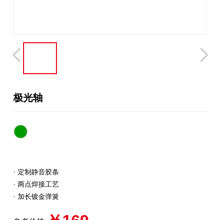
极光轴
· 定制静音胶条
· 两点焊接工艺
· 加长镀金弹簧