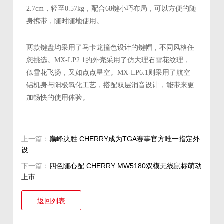
2.7cm，轻至0.57kg，配合68键小巧布局，可以方便的随
身携带，随时随地使用。
两款键盘均采用了马卡龙撞色设计的键帽，不同风格任
您挑选。MX-LP2.1的外壳采用了仿大理石雪花纹理，
似雪花飞扬，又如点点星空。MX-LP6.1则采用了航空
铝机身与阳极氧化工艺，搭配双层消音设计，能带来更
加畅快的使用体验。
上一篇：
巅峰决胜 CHERRY成为TGA赛事官方唯一指定外
设
下一篇：
四色随心配 CHERRY MW5180双模无线鼠标萌动
上市
返回列表