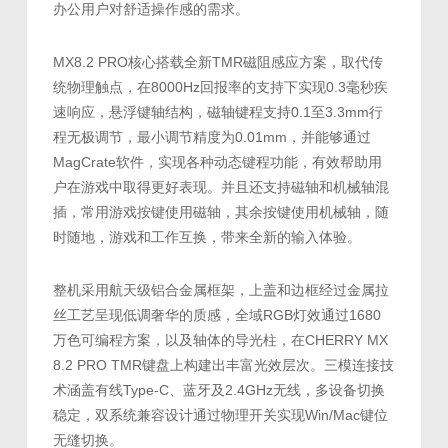
办公用户对舒适操作感的需求。
MX8.2 PRO核心搭载全新TMR磁阻感应方案，取代传
统物理触点，在8000Hz回报率的支持下实现0.3毫秒疾
速响应，悬浮键轴结构，磁轴键程支持0.1至3.3mm行
程无极调节，最小调节精度为0.01mm，并能够通过
MagCrate软件，实现各种动态键程功能，有效帮助用
户在游戏中取得更好表现。并且还支持磁轴和机械轴混
插，常用游戏按键使用磁轴，其余按键使用机械轴，随
时随地，游戏和工作互换，带来全新的输入体验。
整机采用航天级铝合金属框架，上盖和边框经过金属拉
丝工艺呈现低调奢华的质感，全域RGB灯效通过1680
万色可编程方案，以及轴体的导光柱，在CHERRY MX
8.2 PRO TMR键盘上构建出丰富光效层次。三模连接技
术涵盖有线Type-C、蓝牙及2.4GHz无线，多设备切换
稳定，双系统兼容设计通过物理开关实现Win/Mac键位
无缝切换。