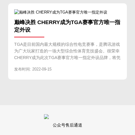
巅峰决胜 CHERRY成为TGA赛事官方唯一指
定外设
TGA是目前国内最大规模的综合性电竞赛事，是腾讯游戏
为广大玩家打造的一场大型综合性体育竞技盛会。很荣幸
CHERRY成为此次TGA赛事官方唯一指定外设品牌，将凭
借专业优秀的电竞外设装备，赋能每一位参赛选手，优秀
发布时间: 2022-09-15
选手配顶尖外设，为观众呈现更具观赏性的赛事内容。一
起见证新一代“王者”诞生！
公众号售后通道