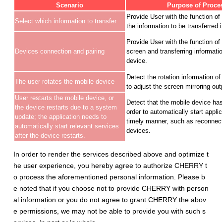
Scenario
Purpose of Proce
Provide User with the function of 
Select which information to transfer
the information to be transferred 
Provide User with the function of 
Devices connection and pairing
screen and transferring informatio
device.
Detect the rotation information o
The user rotates the mobile device
to adjust the screen mirroring out
User restarts the mobile device, or
Detect that the mobile device has
the device restarts due to a system
order to automatically start appli
update; the application needs to
timely manner, such as reconnect
automatically start relevant services
devices.
after the device restarts.
In order to render the services described above and optimize t
he user experience, you hereby agree to authorize CHERRY t
o process the aforementioned personal information. Please b
e noted that if you choose not to provide CHERRY with person
al information or you do not agree to grant CHERRY the abov
e permissions, we may not be able to provide you with such s