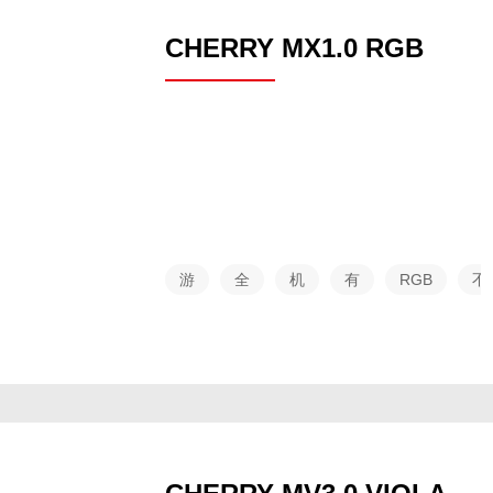
CHERRY MX1.0 RGB
游
全
机
有
RGB
不
戏
尺
械
线
支
系
寸
持
列