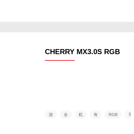
戏
尺
械
线
支
系
寸
持
列
CHERRY MX3.0S RGB
游
全
机
有
RGB
不
戏
尺
械
线
支
系
寸
持