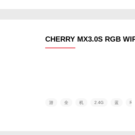
列
CHERRY MX3.0S RGB WI
游
全
机
2.4G
蓝
R
戏
尺
械
无线
牙
系
寸
列