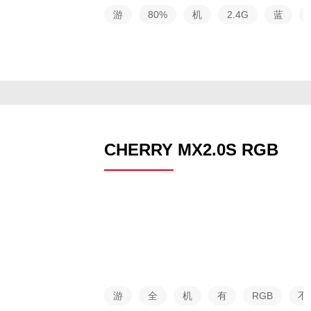
游
80%
机
2.4G
蓝
戏
配列
械
无线
牙
系
列
CHERRY MX2.0S RGB
游
全
机
有
RGB
不