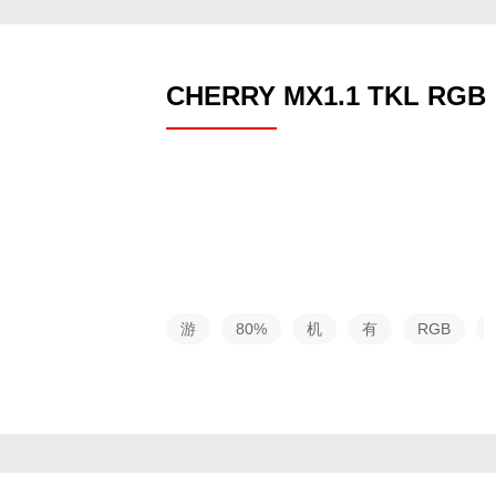
CHERRY MX1.1 TKL RGB
游
80%
机
有
RGB
戏
布局
械
线
系
列