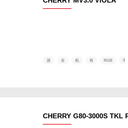
CHERRY MV3.0 VIOLA
游
全
机
有
RGB
不
戏
尺
械
线
支
系
寸
持
列
CHERRY G80-3000S TKL